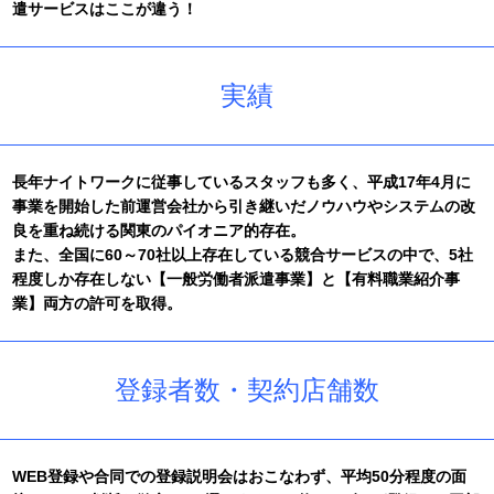
遣サービスはここが違う！
(土)23時までとなります。
2018/12/01
登録キャストの皆様へ向けた設立7周年記念キャンペーン第2弾
を実施しております。
実績
2018/10/01
運営会社設立7周年記念キャンペーンを実施しております。
2017/12/28
年末年始の休業期間は、下記のとおりとなりますのでご案内い
長年ナイトワークに従事しているスタッフも多く、平成17年4月に
たします。
事業を開始した前運営会社から引き継いだノウハウやシステムの改
【平成29年12月31日(日)から平成30年1月3日(水)】
良を重ね続ける関東のパイオニア的存在。
※年内の電話・メールでのお問い合せの受け付けは、12月29日
(金)23時まで。
また、全国に60～70社以上存在している競合サービスの中で、5社
程度しか存在しない【一般労働者派遣事業】と【有料職業紹介事
2017/12/01
運営会社設立6周年を記念し、12月は登録者の皆様へ向けたキャ
業】両方の許可を取得。
ンペーン実施しております。
2017/10/01
発足6周年を迎えました。
登録者数・契約店舗数
2016/12/01
年末年始の休業期間は下記のとおりとさせていただきます。
【平成28年12月31日(土)から平成29年1月3日(火)】
2016/12/01
WEB登録や合同での登録説明会はおこなわず、平均50分程度の面
発足5周年を記念し、登録キャストへ向けたキャンペーン実施し