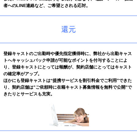
【平成24年12月30日(日)から平成25年1月3日(木)】
者へのLINE連絡など、ご希望とされる応対。
2012/09/10
皆様にご利用いただいてる【登録キャスト専用サイト】を、よ
り快適にご利用いただく為、リニューアルされました。
還元
2011/12/14
誠に勝手ながら、本年度の冬期休暇は【平成23年12月30日(金)
から平成24年1月3日(火)】とさせていただきます。
2011/10/21
登録キャストのご出勤時や優先指定獲得時に、弊社から出勤キャス
ナイトワーク人材紹介会社N.Dアシストのキャスト派遣事業は、
Gi Communications Corporationに譲渡され、ナイトワーク人材
トへキャッシュバック申請が可能なポイントを付与することによ
サービス部門のANOTHER CAST(アナザーキャスト)として生ま
り、登録キャストにとっては報酬が、契約店舗にとってはキャスト
れ変わりました。 アナザーキャストの発足に伴い、ウェブサイ
の確定率がアップ。
トを開設いたしました。
ほかにも登録キャストは“提携サービスを割引料金でご利用”できた
り、契約店舗は”ご依頼時に在籍キャスト募集情報を無料で公開”で
きたりとサービスも充実。