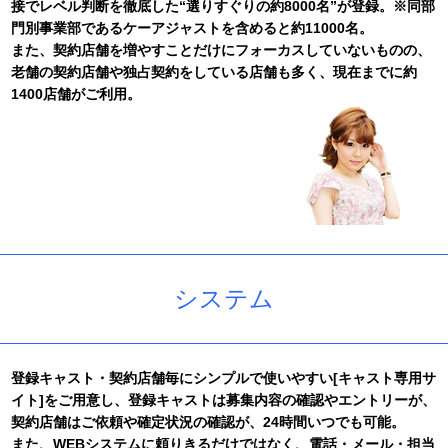
接でレベル判断を徹底した“選りすぐりの約8000名”が登録。※同部
ております。
門別事業部であるケーアジャストを含めると約11000名。
2016/10/01
また、契約店舗を増やすことだけにフォーカスしていないものの、
発足5周年を迎えました。
老舗の契約店舗や独占契約をしている店舗も多く、現在までに約
2016/03/01
1400店舗がご利用。
運営会社(本社)が移転いたしました。
2015/12/15
年末年始の休業期間は下記のとおりとさせていただきます。
【平成27年12月31日(木)から平成28年1月3日(日)】
2015/11/01
【登録キャスト専用サイト】および【クライアント専用サイ
ト】をリニューアルいたしました。
2015/04/20
スマートフォン版ウェブサイトを開設いたしました。
システム
2014/12/20
年末年始の休暇は下記のとおりとさせていただきます。
【平成26年12月30日(火)から平成27年1月2日(金)】
2013/12/12
年末年始の休暇は下記のとおりとさせていただきます。
登録キャスト・契約店舗毎にシンプルで使いやすい[キャスト専用サ
【平成25年12月30日(月)から平成26年1月2日(木)】
イト]をご用意し、登録キャストは募集内容の確認やエントリーが、
契約店舗はご依頼や確定状況の確認が、24時間いつでも可能。
2012/12/19
年末年始の休暇は下記のとおりとさせていただきます。
また、WEBシステムに頼りきるだけではなく、電話・メール・担当