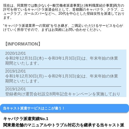
現在は、同業態では数少ない[一般労働者派遣事業]と[有料職業紹介事業]両方の
許可を得ているキャバクラ派遣会社として、首都圏のキャバクラ、クラブ、ニ
ュークラブ、ガールズバーなどへ、20代を中心とした登録女性を派遣しており
ます。
“キャバクラ派遣業界一の実績”を引き継ぎ、ご満足いただけるサービスを心が
けていく所存ですので、まずはお気軽にお問い合わせください。
【INFORMATION】
2020/12/01
令和2年12月31日(木)～令和3年1月3日(日)は、年末年始の休業
期間といたします。
2019/12/01
令和1年12月30日(月)～令和2年1月3日(金)は、年末年始の休業
期間といたします。
2019/12/01
登録者向け運営会社設立8周年記念キャンペーンを実施しており
ます。
2018/12/28
当キャスト派遣サービスはここが違う！
年末年始の休業期間は、下記のとおりとなりますのでご案内い
たします。
キャバクラ派遣実績No.1
【平成30年12月30日(日)～平成31年1月3日(木)】
関東最老舗のマニュアルやトラブル対応力を継承する当キャスト派
※年内の電話・メールでのお問い合せの受け付けは、29日