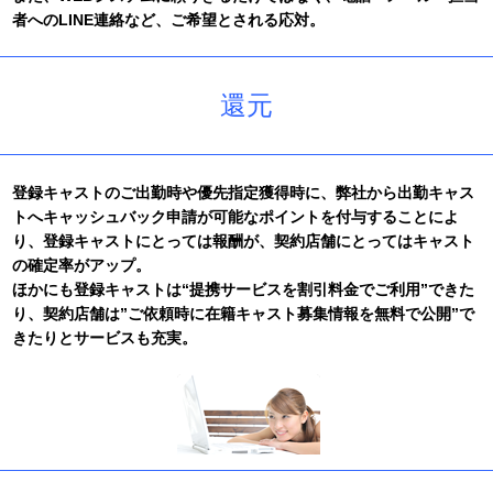
【平成24年12月30日(日)から平成25年1月3日(木)】
者へのLINE連絡など、ご希望とされる応対。
2012/09/10
皆様にご利用いただいてる【登録キャスト専用サイト】を、よ
り快適にご利用いただく為、リニューアルされました。
還元
2011/12/14
誠に勝手ながら、本年度の冬期休暇は【平成23年12月30日(金)
から平成24年1月3日(火)】とさせていただきます。
2011/10/21
登録キャストのご出勤時や優先指定獲得時に、弊社から出勤キャス
ナイトワーク人材紹介会社N.Dアシストのキャスト派遣事業は、
Gi Communications Corporationに譲渡され、ナイトワーク人材
トへキャッシュバック申請が可能なポイントを付与することによ
サービス部門のANOTHER CAST(アナザーキャスト)として生ま
り、登録キャストにとっては報酬が、契約店舗にとってはキャスト
れ変わりました。 アナザーキャストの発足に伴い、ウェブサイ
の確定率がアップ。
トを開設いたしました。
ほかにも登録キャストは“提携サービスを割引料金でご利用”できた
り、契約店舗は”ご依頼時に在籍キャスト募集情報を無料で公開”で
きたりとサービスも充実。