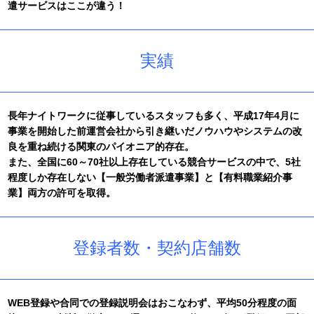
遣サービスはここが違う！
(土)23時までとなります。
2018/12/01
登録キャストの皆様へ向けた設立7周年記念キャンペーン第2弾
を実施しております。
実績
2018/10/01
運営会社設立7周年記念キャンペーンを実施しております。
2017/12/28
年末年始の休業期間は、下記のとおりとなりますのでご案内い
長年ナイトワークに従事しているスタッフも多く、平成17年4月に
たします。
事業を開始した前運営会社から引き継いだノウハウやシステムの改
【平成29年12月31日(日)から平成30年1月3日(水)】
良を重ね続ける関東のパイオニア的存在。
※年内の電話・メールでのお問い合せの受け付けは、12月29日
(金)23時まで。
また、全国に60～70社以上存在している競合サービスの中で、5社
程度しか存在しない【一般労働者派遣事業】と【有料職業紹介事
2017/12/01
運営会社設立6周年を記念し、12月は登録者の皆様へ向けたキャ
業】両方の許可を取得。
ンペーン実施しております。
2017/10/01
発足6周年を迎えました。
登録者数・契約店舗数
2016/12/01
年末年始の休業期間は下記のとおりとさせていただきます。
【平成28年12月31日(土)から平成29年1月3日(火)】
2016/12/01
WEB登録や合同での登録説明会はおこなわず、平均50分程度の面
発足5周年を記念し、登録キャストへ向けたキャンペーン実施し