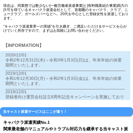
現在は、同業態では数少ない[一般労働者派遣事業]と[有料職業紹介事業]両方の
許可を得ているキャバクラ派遣会社として、首都圏のキャバクラ、クラブ、ニ
ュークラブ、ガールズバーなどへ、20代を中心とした登録女性を派遣しており
ます。
“キャバクラ派遣業界一の実績”を引き継ぎ、ご満足いただけるサービスを心が
けていく所存ですので、まずはお気軽にお問い合わせください。
【INFORMATION】
2020/12/01
令和2年12月31日(木)～令和3年1月3日(日)は、年末年始の休業
期間といたします。
2019/12/01
令和1年12月30日(月)～令和2年1月3日(金)は、年末年始の休業
期間といたします。
2019/12/01
登録者向け運営会社設立8周年記念キャンペーンを実施しており
ます。
2018/12/28
当キャスト派遣サービスはここが違う！
年末年始の休業期間は、下記のとおりとなりますのでご案内い
たします。
キャバクラ派遣実績No.1
【平成30年12月30日(日)～平成31年1月3日(木)】
関東最老舗のマニュアルやトラブル対応力を継承する当キャスト派
※年内の電話・メールでのお問い合せの受け付けは、29日