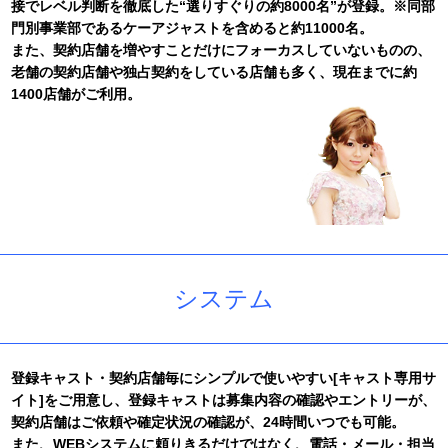
接でレベル判断を徹底した“選りすぐりの約8000名”が登録。※同部
ております。
門別事業部であるケーアジャストを含めると約11000名。
2016/10/01
また、契約店舗を増やすことだけにフォーカスしていないものの、
発足5周年を迎えました。
老舗の契約店舗や独占契約をしている店舗も多く、現在までに約
2016/03/01
1400店舗がご利用。
運営会社(本社)が移転いたしました。
2015/12/15
年末年始の休業期間は下記のとおりとさせていただきます。
【平成27年12月31日(木)から平成28年1月3日(日)】
2015/11/01
【登録キャスト専用サイト】および【クライアント専用サイ
ト】をリニューアルいたしました。
2015/04/20
スマートフォン版ウェブサイトを開設いたしました。
システム
2014/12/20
年末年始の休暇は下記のとおりとさせていただきます。
【平成26年12月30日(火)から平成27年1月2日(金)】
2013/12/12
年末年始の休暇は下記のとおりとさせていただきます。
登録キャスト・契約店舗毎にシンプルで使いやすい[キャスト専用サ
【平成25年12月30日(月)から平成26年1月2日(木)】
イト]をご用意し、登録キャストは募集内容の確認やエントリーが、
契約店舗はご依頼や確定状況の確認が、24時間いつでも可能。
2012/12/19
年末年始の休暇は下記のとおりとさせていただきます。
また、WEBシステムに頼りきるだけではなく、電話・メール・担当